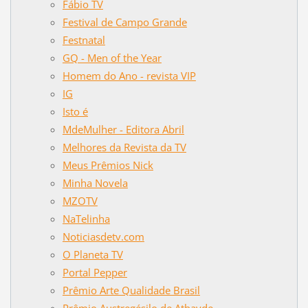
Fábio TV
Festival de Campo Grande
Festnatal
GQ - Men of the Year
Homem do Ano - revista VIP
IG
Isto é
MdeMulher - Editora Abril
Melhores da Revista da TV
Meus Prêmios Nick
Minha Novela
MZOTV
NaTelinha
Noticiasdetv.com
O Planeta TV
Portal Pepper
Prêmio Arte Qualidade Brasil
Prêmio Austregésilo de Athayde