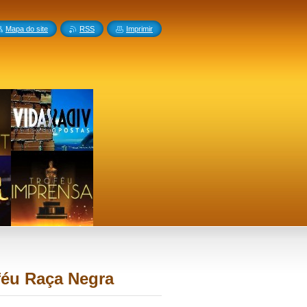
Mapa do site
RSS
Imprimir
féu Raça Negra