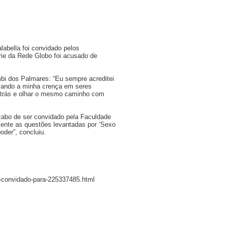
labella foi convidado pelos
érie da Rede Globo foi acusado de
mbi dos Palmares: “Eu sempre acreditei
rmando a minha crença em seres
 atrás e olhar o mesmo caminho com
cabo de ser convidado pela Faculdade
ente as questões levantadas por ‘Sexo
der”, concluiu.
e-convidado-para-225337485.html