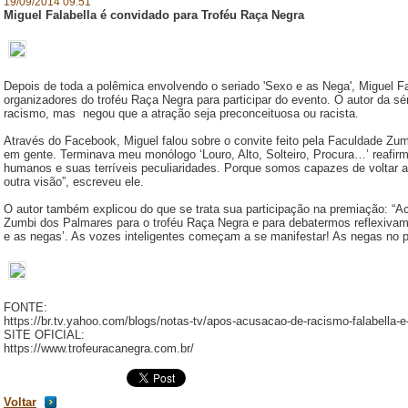
19/09/2014 09:51
Miguel Falabella é convidado para Troféu Raça Negra
Depois de toda a polêmica envolvendo o seriado 'Sexo e as Nega', Miguel Fa
organizadores do troféu Raça Negra para participar do evento. O autor da s
racismo, mas negou que a atração seja preconceituosa ou racista.
Através do Facebook, Miguel falou sobre o convite feito pela Faculdade Zu
em gente. Terminava meu monólogo ‘Louro, Alto, Solteiro, Procura…’ reafi
humanos e suas terríveis peculiaridades. Porque somos capazes de voltar
outra visão”, escreveu ele.
O autor também explicou do que se trata sua participação na premiação: “A
Zumbi dos Palmares para o troféu Raça Negra e para debatermos reflexivam
e as negas’. As vozes inteligentes começam a se manifestar! As negas no po
FONTE:
https://br.tv.yahoo.com/blogs/notas-tv/apos-acusacao-de-racismo-falabella-
SITE OFICIAL:
https://www.trofeuracanegra.com.br/
Voltar