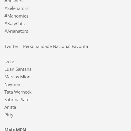
#Rushers
#Selenators
#Mahomies
#KatyCats
#Arianators
Twitter – Personalidade Nacional Favorita
Ivete
Luan Santana
Marcos Mion
Neymar
Tatá Werneck
Sabrina Sato
Anitta
Pitty
Mais MPN