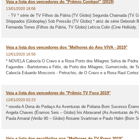
Veja a lista dos vencedores do "Prêmio Contigo!" (2019)
13/01/2020 18:06
- TV * série de TV Filhos da Pátria (TV Globo) Segunda Chamada (TV Gl
Shippados (Globoplay) Sob Pressão (TV Globo) * atriz de série Deborah
Fernanda Torres (Filhos da Pátria, TV Globo) Letícia Colin (Cine Holliúdy, 
Veja a lista dos vencedores dos "Melhores do Ano VIVA - 2019"
12/01/2020 16:56
* NOVELA Cabocla O Cravo e a Rosa Porto dos Milagres Selva de Pedra 
Fagundes - Bartolomeu e Félix, de Porto dos Milagres; Gumercindo, de Te
Cabocla Eduardo Moscovis - Petruchio, de O Cravo e a Rosa Raul Cortez 
Veja a lista dos vencedores do "Prêmio TV Foco 2019"
12/01/2020 02:23
* novela A Dona do Pedaço As Aventuras de Poliana Bom Sucesso Éramos
Angela Chaves (Éramos Seis – Globo) Íris Abravanel (As Aventuras de Pol
Paula Amaral (Verão 90 – Globo) Rosane Svartman e Paulo Halm (Bom Su
Veja a lista dos escolhidos nos "Melhores de TV Press 2019"