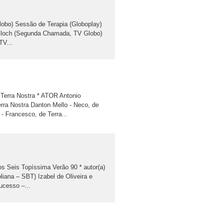
obo) Sessão de Terapia (Globoplay)
 Bloch (Segunda Chamada, TV Globo)
TV...
Terra Nostra * ATOR Antonio
rra Nostra Danton Mello - Neco, de
- Francesco, de Terra...
 Seis Topíssima Verão 90 * autor(a)
iana – SBT) Izabel de Oliveira e
cesso –...