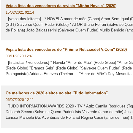
Veja a lista dos vencedores da revista "Minha Novela" (2020)
15/02/2021 02:14
[votos dos leitores] * NOVELA amor de mãe (Globo) Amor Sem Igual (R
(SBT) Salve-se Quem Puder (Globo) * ATOR Bruno Ferrari (Salve-se Que
de Poliana) João Baldasserini (Salve-se Quem Puder) Murilo Benício (amo
Veja a lista dos vencedores do "Prêmio NoticiasdeTV.Com" (2020)
03/11/2020 12:41
[finalistas / vencedores] * Novela "Amor de Mãe" (Rede Globo) "Amor 
(Rede Globo) "Éramos Seis" (Rede Globo) "Salve-se Quem Puder" (Rede Gl
Protagonista) Adriana Esteves (Thelma — "Amor de Mãe") Day Mesquita.
Os melhores de 2020 eleitos no site "Tudo Information"
06/07/2020 12:11
TUDO INFORMATION AWARDS 2020 - TV * Atriz Camila Rodrigues (Topí
Deborah Secco (Salve-se Quem Puder) Isis Valverde (amor de mãe) Juli
Larissa Manoela (As Aventuras de Poliana) Regina Casé (amor de mãe) Ta