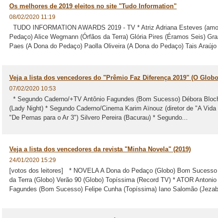
Os melhores de 2019 eleitos no site "Tudo Information"
08/02/2020 11:19
TUDO INFORMATION AWARDS 2019 - TV * Atriz Adriana Esteves (amor 
Pedaço) Alice Wegmann (Órfãos da Terra) Glória Pires (Éramos Seis) Gr
Paes (A Dona do Pedaço) Paolla Oliveira (A Dona do Pedaço) Tais Araújo 
Veja a lista dos vencedores do "Prêmio Faz Diferença 2019" (O Globo
07/02/2020 10:53
* Segundo Caderno/+TV Antônio Fagundes (Bom Sucesso) Débora Bloch
(Lady Night) * Segundo Caderno/Cinema Karim Aïnouz (diretor de "A Vida I
"De Pernas para o Ar 3") Silvero Pereira (Bacurau) * Segundo...
Veja a lista dos vencedores da revista "Minha Novela" (2019)
24/01/2020 15:29
[votos dos leitores] * NOVELA A Dona do Pedaço (Globo) Bom Sucesso 
da Terra (Globo) Verão 90 (Globo) Topíssima (Record TV) * ATOR Antonio 
Fagundes (Bom Sucesso) Felipe Cunha (Topíssima) Iano Salomão (Jezabel